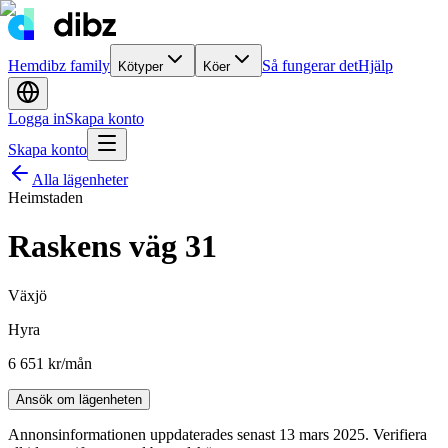
Hem
dibz family
Så fungerar det
Hjälp
Kötyper
Köer
Logga in
Skapa konto
Skapa konto
Alla lägenheter
Heimstaden
Raskens väg 31
Växjö
Hyra
6 651 kr
/mån
Ansök om lägenheten
Annonsinformationen uppdaterades senast 13 mars 2025. Verifiera