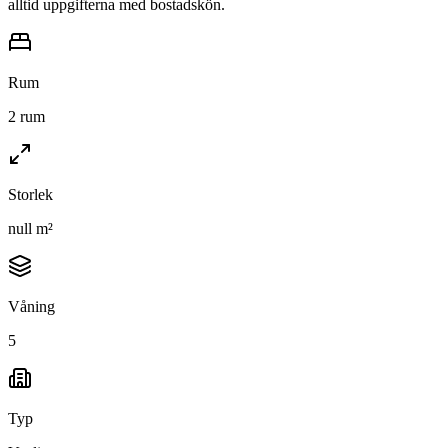
alltid uppgifterna med bostadskön.
Rum
2 rum
Storlek
null m²
Våning
5
Typ