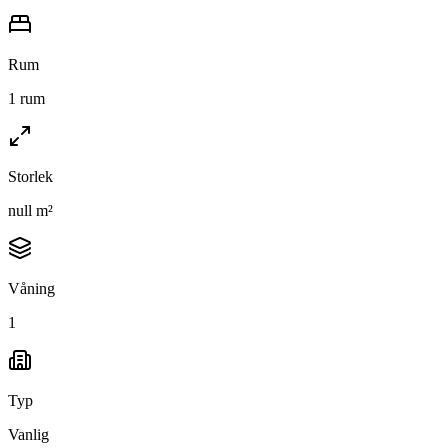
Rum
1 rum
Storlek
null m²
Våning
1
Typ
Vanlig