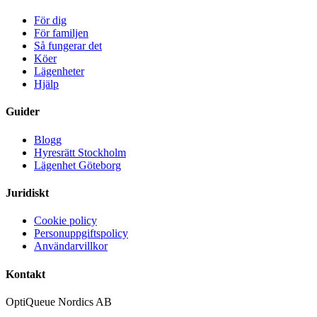
För dig
För familjen
Så fungerar det
Köer
Lägenheter
Hjälp
Guider
Blogg
Hyresrätt Stockholm
Lägenhet Göteborg
Juridiskt
Cookie policy
Personuppgiftspolicy
Användarvillkor
Kontakt
OptiQueue Nordics AB